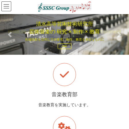
コ
ナ
ン
ビ
テ
ゲ
ン
ー
清水高等芸術技術研究所
ICME
ツ
シ
Institute of Creative Musicians and Entertainment
芸術音楽の 研究 × 制作 × 教育
へ
ョ
Previous
Next
ス
ン
先端技術を活用しての研究、制作、教育を身近なものに
芸術音楽を身近なものに
キ
に
詳細
詳細
ッ
移
プ
動
音楽教育部
音楽教育を実施しています。