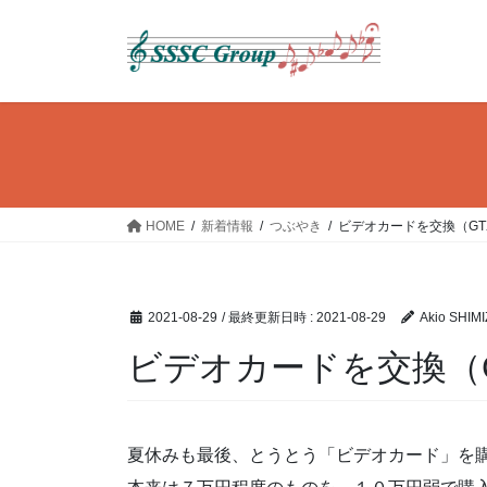
コ
ナ
ン
ビ
テ
ゲ
ン
ー
ツ
シ
へ
ョ
ス
ン
キ
に
ッ
移
HOME
新着情報
つぶやき
ビデオカードを交換（GTX16
プ
動
2021-08-29
/ 最終更新日時 :
2021-08-29
Akio SHIM
ビデオカードを交換（GTX
夏休みも最後、とうとう「ビデオカード」を