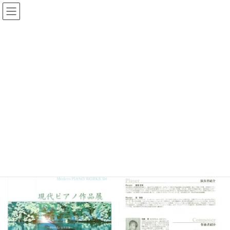
コ
ナ
ン
ビ
テ
ゲ
ン
ー
ICME 第３回演奏会
ツ
シ
へ
ョ
ス
ン
HOME
ホーム
演奏会企画 ICME
ICME 第３回演奏会
キ
に
ッ
移
プ
動
～現代ピアノ作品展～
２００４年７月２１日（水） １９：００開演
北とぴあ つつじホール