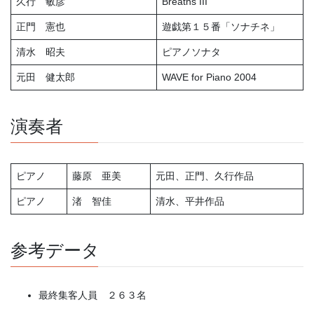
久行 敏彦
Breaths III
正門 憲也
遊戯第１５番「ソナチネ」
清水 昭夫
ピアノソナタ
元田 健太郎
WAVE for Piano 2004
演奏者
ピアノ
藤原 亜美
元田、正門、久行作品
ピアノ
渚 智佳
清水、平井作品
参考データ
最終集客人員 ２６３名